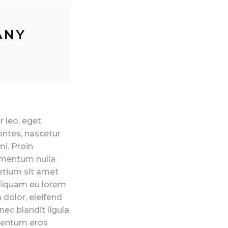
ANY
r leo, eget
ontes, nascetur
i. Proin
dimentum nulla
retium sit amet
Aliquam eu lorem
m dolor, eleifend
ec blandit ligula.
ementum eros