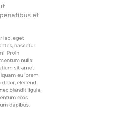
ut
 penatibus et
r leo, eget
ontes, nascetur
mi. Proin
dimentum nulla
retium sit amet
Aliquam eu lorem
m dolor, eleifend
ec blandit ligula.
ementum eros
bulum dapibus.