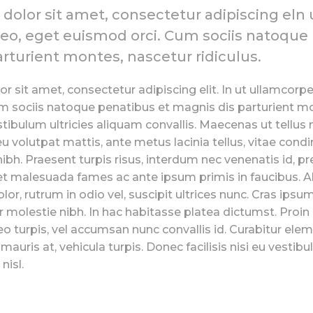
olor sit amet, consectetur adipiscing eln 
leo, eget euismod orci. Cum sociis natoque
rturient montes, nascetur ridiculus.
 sit amet, consectetur adipiscing elit. In ut ullamcorpe
m sociis natoque penatibus et magnis dis parturient m
stibulum ultricies aliquam convallis. Maecenas ut tellus 
 eu volutpat mattis, ante metus lacinia tellus, vitae con
h. Praesent turpis risus, interdum nec venenatis id, p
et malesuada fames ac ante ipsum primis in faucibus. 
lor, rutrum in odio vel, suscipit ultrices nunc. Cras ipsu
or molestie nibh. In hac habitasse platea dictumst. Proin n
eo turpis, vel accumsan nunc convallis id. Curabitur el
 mauris at, vehicula turpis. Donec facilisis nisi eu vesti
nisl.