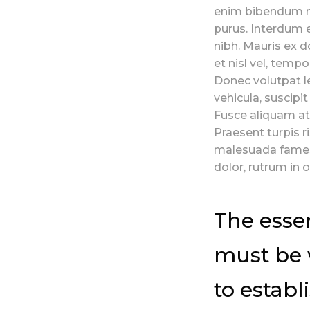
enim bibendum nib
purus. Interdum 
nibh. Mauris ex do
et nisl vel, temp
Donec volutpat l
vehicula, suscipit
Fusce aliquam at
Praesent turpis r
malesuada fames 
dolor, rutrum in 
The essen
must be 
to establ