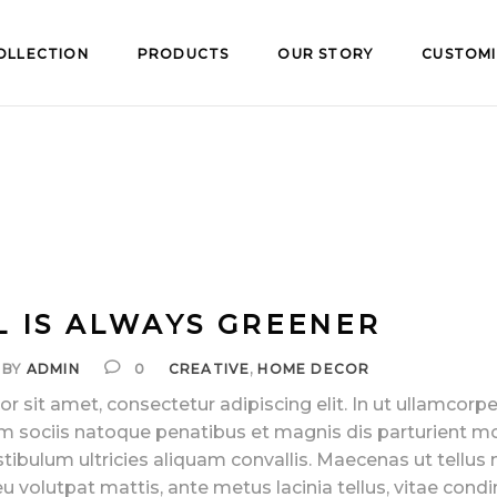
OLLECTION
PRODUCTS
OUR STORY
CUSTOMI
 IS ALWAYS GREENER
,
BY
ADMIN
0
CREATIVE
HOME DECOR
 sit amet, consectetur adipiscing elit. In ut ullamcorpe
m sociis natoque penatibus et magnis dis parturient m
stibulum ultricies aliquam convallis. Maecenas ut tellus 
 eu volutpat mattis, ante metus lacinia tellus, vitae con