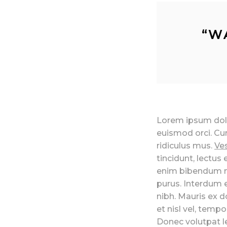
“
W
Lorem ipsum dolor
euismod orci. Cu
ridiculus mus.
Ves
tincidunt, lectus
enim bibendum nib
purus. Interdum 
nibh. Mauris ex do
et nisl vel, temp
Donec volutpat l