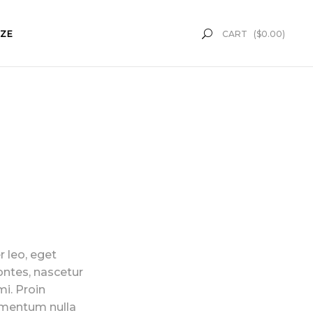
ZE
CART
(
$
0.00
)
r leo, eget
ontes, nascetur
mi. Proin
dimentum nulla