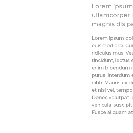
Lorem ipsum d
ullamcorper 
magnis dis pa
Lorem ipsum dolor
euismod orci. Cu
ridiculus mus. Ve
tincidunt, lectus
enim bibendum nib
purus. Interdum 
nibh. Mauris ex do
et nisl vel, temp
Donec volutpat l
vehicula, suscipit
Fusce aliquam at 