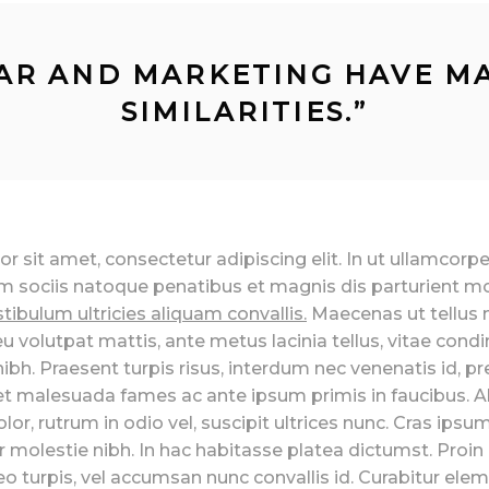
AR AND MARKETING HAVE M
SIMILARITIES.
”
 sit amet, consectetur adipiscing elit. In ut ullamcorpe
m sociis natoque penatibus et magnis dis parturient m
tibulum ultricies aliquam convallis.
Maecenas ut tellus m
 eu volutpat mattis, ante metus lacinia tellus, vitae con
h. Praesent turpis risus, interdum nec venenatis id, p
et malesuada fames ac ante ipsum primis in faucibus. 
lor, rutrum in odio vel, suscipit ultrices nunc. Cras ipsu
or molestie nibh. In hac habitasse platea dictumst. Proin n
eo turpis, vel accumsan nunc convallis id. Curabitur el