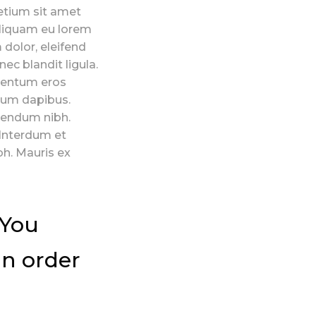
retium sit amet
Aliquam eu lorem
m dolor, eleifend
ec blandit ligula.
ementum eros
bulum dapibus.
ibendum nibh.
 Interdum et
h. Mauris ex
 You
in order