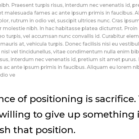
h. Praesent turpis risus, interdum nec venenatis id, p
et malesuada fames ac ante ipsum primis in faucibus. 
lor, rutrum in odio vel, suscipit ultrices nunc. Cras ipsu
or molestie nibh. In hac habitasse platea dictumst. Proin n
eo turpis, vel accumsan nunc convallis id. Curabitur el
 mauris at, vehicula turpis. Donec facilisis nisi eu vesti
 nisl vel tincidunellus, vitae condimentum nulla enim b
isus, interdum nec venenatis id, pretium sit amet purus.
ac ante ipsum primis in faucibus. Aliquam eu lorem nib
odio ve
ce of positioning is sacrifice.
willing to give up something 
ish that position.