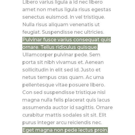
Libero varius ligula a id nec libero
amet non metus ligula risus egestas
senectus euismod. In vel tristique.
Nulla risus aliquam venenatis ut
feugiat. Suspendisse nec ultricies.
Pulvinar fusce varius consequat quis
ornare. Tellus ridiculus quisque.
Ullamcorper pulvinar pede. Sem
porta sit nibh vivamus et. Aenean
sollicitudin in elit sed id. Justo et
netus tempus cras quam. Ac urna
pellentesque vitae posuere libero.
Con sed suspendisse tristique nisl
magna nulla felis placerat quis lacus
assumenda auctor id sagittis. Ornare
curabitur mattis sodales sit sit. Elit
purus integer arcu reiciendis nec.
Eget magna non pede lectus proin.